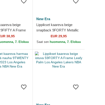
New Era
 kaareva beige
Lippikset kaareva beige
 9FIFTY A Frame
snapback 9FORTY Metallic
os Angeles Lakers
Los Angeles Lakers NBA
EUR 38,95
EUR 29,95
Era
New Era
uomenna, 7. Elokuu
Saat sen
huomenna, 7. Elokuu
New Era