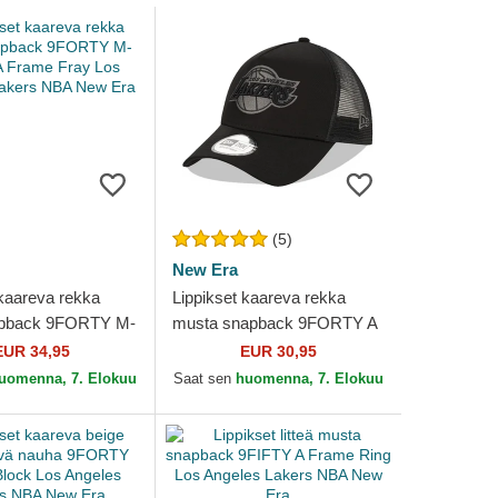
(5)
New Era
 kaareva rekka
Lippikset kaareva rekka
apback 9FORTY M-
musta snapback 9FORTY A
Frame Fray Los
Frame Tonal Los Angeles
EUR 34,95
EUR 30,95
Lakers NBA New
Lakers NBA New Era
uomenna, 7. Elokuu
Saat sen
huomenna, 7. Elokuu