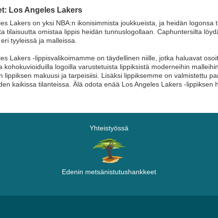
et: Los Angeles Lakers
es Lakers on yksi NBA:n ikonisimmista joukkueista, ja heidän logonsa t
ta tilaisuutta omistaa lippis heidän tunnuslogollaan. Caphuntersilta löyd
 eri tyyleissä ja malleissa.
es Lakers -lippisvalikoimamme on täydellinen niille, jotka haluavat osoi
a kohokuvioiduilla logoilla varustetuista lippiksistä moderneihin malleihin
en lippiksen makuusi ja tarpeisiisi. Lisäksi lippiksemme on valmistettu p
n kaikissa tilanteissa. Älä odota enää Los Angeles Lakers -lippiksen 
Yhteistyössä
Edenin metsänistutushankkeet