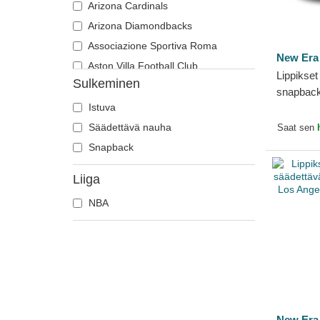
Arizona Cardinals
Arizona Diamondbacks
Associazione Sportiva Roma
New Era
Aston Villa Football Club
Lippikse
Sulkeminen
Atlanta Braves
snapbac
Atlanta Falcons
Istuva
Metallic 
NBA New
Atlanta Hawks
Säädettävä nauha
Saat sen
Boston Bruins
Snapback
Boston Celtics
Liiga
Boston Red Sox
NBA
Brooklyn Nets
Carolina Panthers
Charlotte Hornets
Chelsea Football Club
Chicago Bears
Chicago Blackhawks
New Era