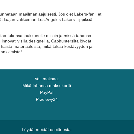
unnetaan maailmanlaajuisesti. Jos olet Lakers-fani, et
ät laajan valikoiman Los Angeles Lakers -lippiksiä,
ttaa tukensa joukkueelle milloin ja missä tahansa.
 innovatiivisilla designeilla, Caphuntersilta löydät
arhaista materiaaleista, mikä takaa kestävyyden ja
hankkimista!
Voit maksaa:
Mikä tahansa maksukortti
PayPal
Przelewy24
Löydät meidät osoitteesta: