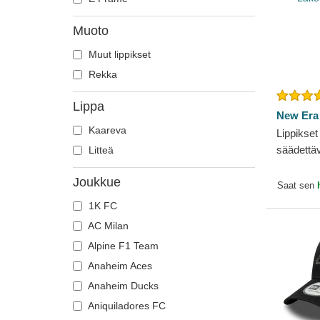
Muoto
Muut lippikset
Rekka
Lippa
New Era
Kaareva
Lippikse
säädett
Litteä
Essential
Joukkue
Angeles
Saat sen
Era
1K FC
AC Milan
Alpine F1 Team
Anaheim Aces
Anaheim Ducks
Aniquiladores FC