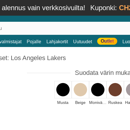
alennus vain verkkosivuilta!
Kuponki:
CH
Outlet
valmistajat
Pojalle
Lahjakortit
Uutuudet
Luo
set: Los Angeles Lakers
Suodata värin muk
Musta
Beige
Monivärinen
Ruskea
Ha