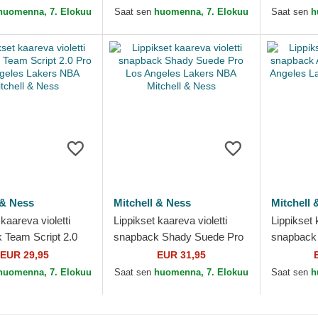
 Lakers NBA New
Lakers NBA New Era
Midi Los 
huomenna, 7. Elokuu
Saat sen
huomenna, 7. Elokuu
Saat sen
h
NBA New 
 & Ness
Mitchell & Ness
Mitchell 
 kaareva violetti
Lippikset kaareva violetti
Lippikset 
 Team Script 2.0
snapback Shady Suede Pro
snapback
Angeles Lakers NBA
Los Angeles Lakers NBA
Los Ange
EUR 29,95
EUR 31,95
 & Ness
Mitchell & Ness
Mitchell 
huomenna, 7. Elokuu
Saat sen
huomenna, 7. Elokuu
Saat sen
h