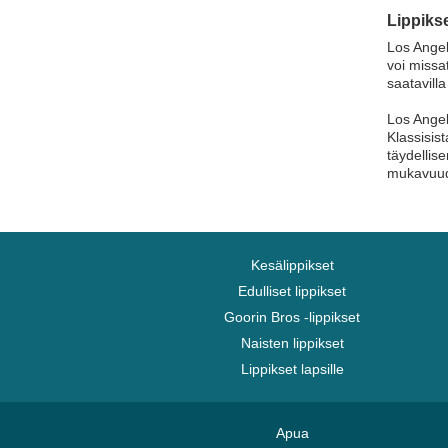
Kansas City Royals
Lippiks
Kunisports
Los Angel
Las Vegas Raiders
voi missa
saatavilla
Liverpool Football Club
Los Angel
Los Angeles Angels
Klassisist
Los Angeles Chargers
täydellis
mukavuude
Los Angeles Clippers
Los Angeles Dodgers
Los Angeles Kings
Los Angeles Lakers
Kesälippikset
Los Angeles Rams
Edulliset lippikset
Los Troncos FC
Goorin Bros -lippikset
Naisten lippikset
Manchester City Football Club
Lippikset lapsille
Manchester United Football Club
McLaren Racing
Memphis Grizzlies
Apua