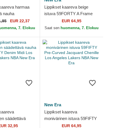
 kaareva harmaa
Lippikset kaareva beige
ä nauha
istuva 59FORTY A Frame
Tip Off 2023 Los
Leafy Palm Los Angeles
1,95
EUR 22,37
EUR 64,95
Lakers NBA New
Lakers NBA New Era
uomenna, 7. Elokuu
Saat sen
huomenna, 7. Elokuu
New Era
 kaareva
Lippikset kaareva
en säädettävä
monivärinen istuva 59FIFTY
TWENTY Denim
Pre-Curved Jacquard
EUR 32,95
EUR 64,95