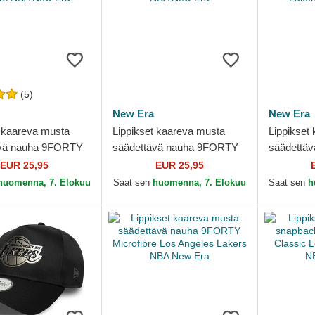
(5)
New Era
New Era
t kaareva musta
Lippikset kaareva musta
Lippikset
ävä nauha 9FORTY
säädettävä nauha 9FORTY
säädettä
 Outline Los
Outline Los Angeles Lakers
Colour Bl
EUR 25,95
EUR 25,95
 Lakers NBA New
NBA New Era
Lakers N
huomenna, 7. Elokuu
Saat sen
huomenna, 7. Elokuu
Saat sen
h