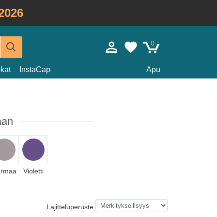
2026
0
kat
InstaCap
Apu
aan
rmaa
Violetti
Lajitteluperuste: