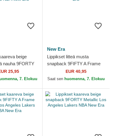
New Era
 kaareva beige
Lippikset litteä musta
vä nauha 9FORTY
snapback 9FIFTY A Frame
ock Los Angeles
Ring Los Angeles Lakers
EUR 25,95
EUR 40,95
BA New Era
NBA New Era
uomenna, 7. Elokuu
Saat sen
huomenna, 7. Elokuu