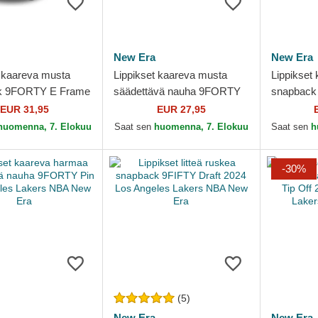
New Era
New Era
t kaareva musta
Lippikset kaareva musta
Lippikset
k 9FORTY E Frame
säädettävä nauha 9FORTY
snapback
Los Angeles Lakers
Microfibre Los Angeles
Classic L
EUR 31,95
EUR 27,95
 Era
Lakers NBA New Era
NBA New 
huomenna, 7. Elokuu
Saat sen
huomenna, 7. Elokuu
Saat sen
h
-30%
(5)
New Era
New Era