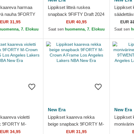
t kaareva harmaa
Lippikset litteä ruskea
Lippikset
ävä nauha 9FORTY
snapback 9FIFTY Draft 2024
säädettäv
Angeles Lakers NBA
Los Angeles Lakers NBA
9TWENTY 
EUR 31,95
EUR 40,95
EUR
3
New Era
Angeles 
huomenna, 7. Elokuu
Saat sen
huomenna, 7. Elokuu
Saat sen
h
Era
New Era
New Era
 kaareva violetti
Lippikset kaareva rekka
Lippikset
k 9FORTY M-
beige snapback 9FORTY M-
monivärin
aft 2025 Los
Crown A Frame Los Angeles
nauha 9
EUR 34,95
EUR 31,95