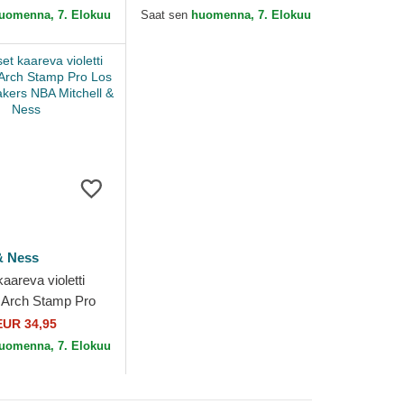
Angeles Lakers
Chenille Los Angeles Lakers
uomenna, 7. Elokuu
Saat sen
huomenna, 7. Elokuu
Era
NBA...
& Ness
kaareva violetti
 Arch Stamp Pro
les Lakers NBA
EUR 34,95
& Ness
uomenna, 7. Elokuu