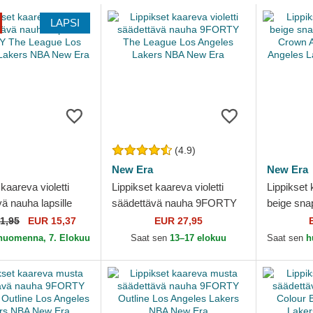
LAPSI
(4.9)
New Era
New Era
 kaareva violetti
Lippikset kaareva violetti
Lippikset
ä nauha lapsille
säädettävä nauha 9FORTY
beige sn
The League Los
The League Los Angeles
Crown A 
1,95
EUR 15,37
EUR 27,95
Lakers NBA New...
Lakers NBA New Era
Angeles 
huomenna, 7. Elokuu
Saat sen
13–17 elokuu
Saat sen
h
Era