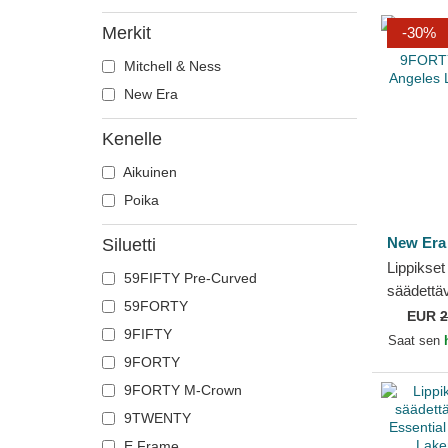
Merkit
-30%
Mitchell & Ness
New Era
Kenelle
Aikuinen
Poika
New Era
Siluetti
Lippikset
59FIFTY Pre-Curved
säädettäv
59FORTY
9FORTY 
EUR
2
9FIFTY
Angeles 
Saat sen
9FORTY
9FORTY M-Crown
9TWENTY
E Frame