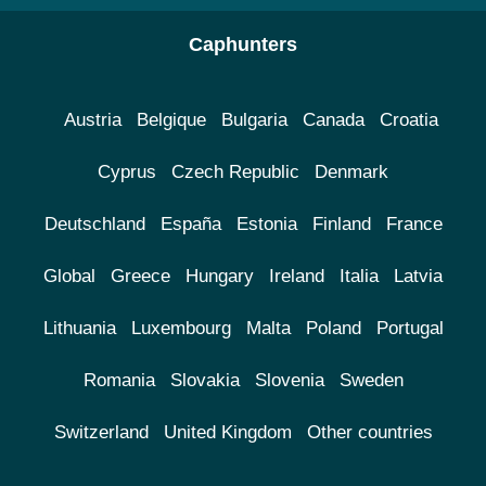
Caphunters
Austria
Belgique
Bulgaria
Canada
Croatia
Cyprus
Czech Republic
Denmark
Deutschland
España
Estonia
Finland
France
Global
Greece
Hungary
Ireland
Italia
Latvia
Lithuania
Luxembourg
Malta
Poland
Portugal
Romania
Slovakia
Slovenia
Sweden
Switzerland
United Kingdom
Other countries