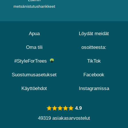
metsänistutushankkeet
Apua
Löydät meidät
Oma tili
osoitteesta:
#StyleForTrees
TikTok
Suostumusasetukset
Facebook
Käyttöehdot
Instagramissa
4.9
49319 asiakasarvostelut