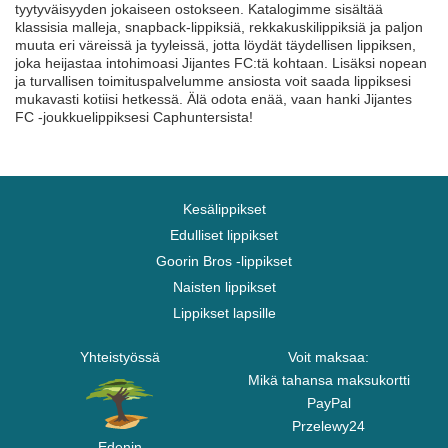
tyytyväisyyden jokaiseen ostokseen. Katalogimme sisältää
klassisia malleja, snapback-lippiksiä, rekkakuskilippiksiä ja paljon
muuta eri väreissä ja tyyleissä, jotta löydät täydellisen lippiksen,
joka heijastaa intohimoasi Jijantes FC:tä kohtaan. Lisäksi nopean
ja turvallisen toimituspalvelumme ansiosta voit saada lippiksesi
mukavasti kotiisi hetkessä. Älä odota enää, vaan hanki Jijantes
FC -joukkuelippiksesi Caphuntersista!
Kesälippikset
Edulliset lippikset
Goorin Bros -lippikset
Naisten lippikset
Lippikset lapsille
Yhteistyössä
Voit maksaa:
Mikä tahansa maksukortti
PayPal
Przelewy24
Edenin