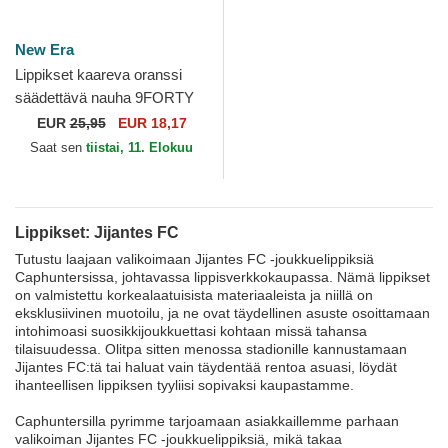
New Era
Lippikset kaareva oranssi
säädettävä nauha 9FORTY
Core Jijantes FC Kings
EUR
25,95
EUR 18,17
League New Era
Saat sen
tiistai, 11. Elokuu
Lippikset: Jijantes FC
Tutustu laajaan valikoimaan Jijantes FC -joukkuelippiksiä
Caphuntersissa, johtavassa lippisverkkokaupassa. Nämä lippikset
on valmistettu korkealaatuisista materiaaleista ja niillä on
eksklusiivinen muotoilu, ja ne ovat täydellinen asuste osoittamaan
intohimoasi suosikkijoukkuettasi kohtaan missä tahansa
tilaisuudessa. Olitpa sitten menossa stadionille kannustamaan
Jijantes FC:tä tai haluat vain täydentää rentoa asuasi, löydät
ihanteellisen lippiksen tyyliisi sopivaksi kaupastamme.
Caphuntersilla pyrimme tarjoamaan asiakkaillemme parhaan
valikoiman Jijantes FC -joukkuelippiksiä, mikä takaa