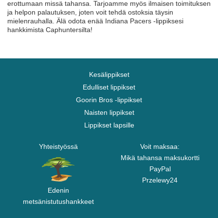
erottumaan missä tahansa. Tarjoamme myös ilmaisen toimituksen
ja helpon palautuksen, joten voit tehdä ostoksia täysin
mielenrauhalla. Älä odota enää Indiana Pacers -lippiksesi
hankkimista Caphuntersilta!
Kesälippikset
Edulliset lippikset
Goorin Bros -lippikset
Naisten lippikset
Lippikset lapsille
Yhteistyössä
Voit maksaa:
Mikä tahansa maksukortti
PayPal
Przelewy24
Edenin
metsänistutushankkeet