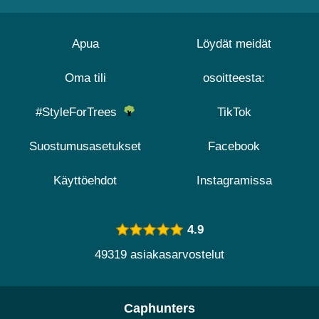
Apua
Löydät meidät
Oma tili
osoitteesta:
#StyleForTrees
TikTok
Suostumusasetukset
Facebook
Käyttöehdot
Instagramissa
4.9
49319 asiakasarvostelut
Caphunters